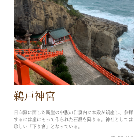
鵜戸神宮
日向灘に面した断崖の中腹の岩窟内に本殿が鎮座し、参拝
するには崖にそって作られた石段を降りる。神社としては
珍しい「下り宮」となっている。