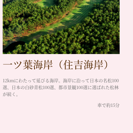
一ツ葉海岸（住吉海岸）
12kmにわたって延びる海岸。海岸に沿って日本の名松100
選、日本の白砂青松100選、都市景観100選に選ばれた松林
が続く。
車で約15分