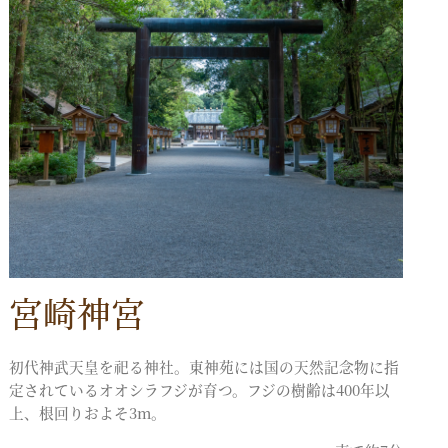
宮崎神宮
初代神武天皇を祀る神社。東神苑には国の天然記念物に指
定されているオオシラフジが育つ。フジの樹齢は400年以
上、根回りおよそ3m。