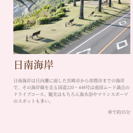
日南海岸
日南海岸は日向灘に面した宮崎市から串間市までの海岸
で、その海岸線を走る国道220・448号は南国ムード満点の
ドライブコース。観光はもちろん海水浴やマリンスポーツ
のスポットも多い。
車で約35分