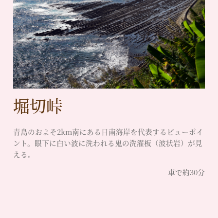
堀切峠
青島のおよそ2km南にある日南海岸を代表するビューポイ
ント。眼下に白い波に洗われる鬼の洗濯板（波状岩）が見
える。
車で約30分