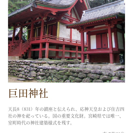
巨田神社
天長8（831）年の鎮座と伝えられ、応神天皇および住吉四
社の神を祀っている。国の重要文化財。宮崎県では唯一、
室町時代の神社建築様式を残す。