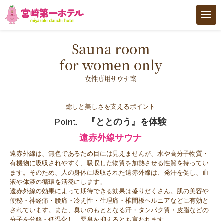
Sauna room
トップ
for women only
客室
女性専用サウナ室
男性専用大浴場 サウナMIYAZAKI
癒しと美しさを支えるポイント
Point. 『ととのう』を体験
女性専用SPA SAKURA SPA
遠赤外線サウナ
遠赤外線は、無色であるため目には見えませんが、水や高分子物質・
朝食
有機物に吸収されやすく、吸収した物質を加熱させる性質を持ってい
ます。そのため、人の身体に吸収された遠赤外線は、発汗を促し、血
液や体液の循環を活発にします。
ご利用案内
遠赤外線の効果によって期待できる効果は盛りだくさん。肌の美容や
便秘・神経痛・腰痛・冷え性・生理痛・椎間板ヘルニアなどに有効と
されています。また、臭いのもととなる汗・タンパク質・皮脂などの
アクセス
分子を分解・低温化し、悪臭を抑えるとも言われます。