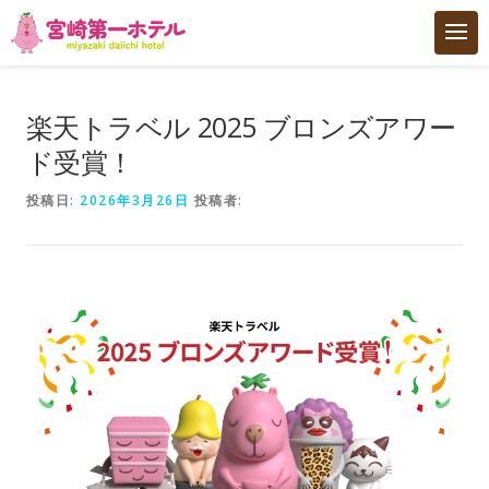
トップ
楽天トラベル 2025 ブロンズアワー
ド受賞！
客室
投稿日:
2026年3月26日
投稿者:
男性専用大浴場 サウナMIYAZAKI
女性専用SPA SAKURA SPA
朝食
ご利用案内
アクセス